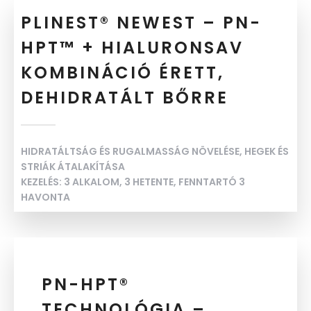
PLINEST® NEWEST – PN-
HPT™ + HIALURONSAV
KOMBINÁCIÓ ÉRETT,
DEHIDRATÁLT BŐRRE
HIDRATÁLTSÁG ÉS RUGALMASSÁG NÖVELÉSE, HEGEK ÉS
STRIÁK ÁTALAKÍTÁSA
KEZELÉS: 3 ALKALOM, 3 HETENTE, FENNTARTÓ 3
HAVONTA
PN-HPT®
TECHNOLÓGIA –