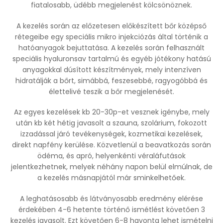
fiatalosabb, üdébb megjelenést kölcsönöznek.
A kezelés során az előzetesen előkészített bőr középső
rétegeibe egy speciális mikro injekciózás által történik a
hatóanyagok bejuttatása. A kezelés során felhasznált
speciális hyaluronsav tartalmú és egyéb jótékony hatású
anyagokkal dúsított készítmények, mely intenzíven
hidratálják a bőrt, simábbá, feszesebbé, ragyogóbbá és
élettelivé teszik a bőr megjelenését.
Az egyes kezelések kb 20-30p-et vesznek igénybe, mely
után kb két hétig javasolt a szauna, szolárium, fokozott
izzadással járó tevékenységek, kozmetikai kezelések,
direkt napfény kerülése. Közvetlenül a beavatkozás során
ödéma, és apró, helyenkénti véraláfutások
jelentkezhetnek, melyek néhány napon belül elmúlnak, de
a kezelés másnapjától már sminkelhetőek.
A leghatásosabb és látványosabb eredmény elérése
érdekében 4-6 hetente történő ismétlést követően 3
kezelés javasolt. Ezt követően 6-8 havonta lehet ismételni