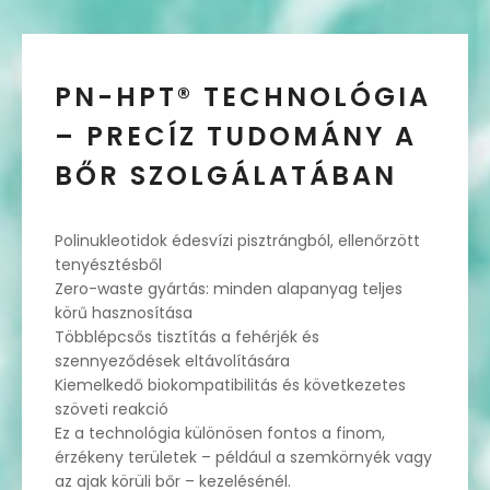
PN-HPT® TECHNOLÓGIA
– PRECÍZ TUDOMÁNY A
BŐR SZOLGÁLATÁBAN
Polinukleotidok édesvízi pisztrángból, ellenőrzött
tenyésztésből
Zero-waste gyártás: minden alapanyag teljes
körű hasznosítása
Többlépcsős tisztítás a fehérjék és
szennyeződések eltávolítására
Kiemelkedő biokompatibilitás és következetes
szöveti reakció
Ez a technológia különösen fontos a finom,
érzékeny területek – például a szemkörnyék vagy
az ajak körüli bőr – kezelésénél.