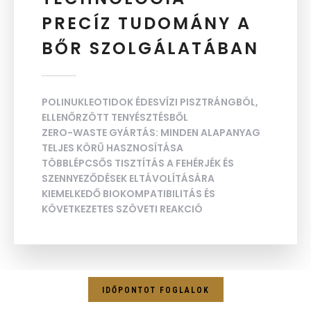
PRECÍZ TUDOMÁNY A
BŐR SZOLGÁLATÁBAN
POLINUKLEOTIDOK ÉDESVÍZI PISZTRÁNGBÓL,
ELLENŐRZÖTT TENYÉSZTÉSBŐL
ZERO-WASTE GYÁRTÁS: MINDEN ALAPANYAG
TELJES KÖRŰ HASZNOSÍTÁSA
TÖBBLÉPCSŐS TISZTÍTÁS A FEHÉRJÉK ÉS
SZENNYEZŐDÉSEK ELTÁVOLÍTÁSÁRA
KIEMELKEDŐ BIOKOMPATIBILITÁS ÉS
KÖVETKEZETES SZÖVETI REAKCIÓ
IDŐPONTOT FOGLALOK