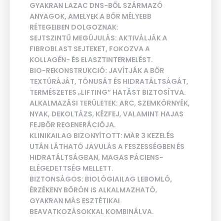
GYAKRAN LAZAC DNS-BŐL SZÁRMAZÓ
ANYAGOK, AMELYEK A BŐR MÉLYEBB
RÉTEGEIBEN DOLGOZNAK:
SEJTSZINTŰ MEGÚJULÁS: AKTIVÁLJÁK A
FIBROBLAST SEJTEKET, FOKOZVA A
KOLLAGÉN- ÉS ELASZTINTERMELÉST.
BIO-REKONSTRUKCIÓ: JAVÍTJÁK A BŐR
TEXTÚRÁJÁT, TÓNUSÁT ÉS HIDRATÁLTSÁGÁT,
TERMÉSZETES „LIFTING” HATÁST BIZTOSÍTVA.
ALKALMAZÁSI TERÜLETEK: ARC, SZEMKÖRNYÉK,
NYAK, DEKOLTÁZS, KÉZFEJ, VALAMINT HAJAS
FEJBŐR REGENERÁCIÓJA.
KLINIKAILAG BIZONYÍTOTT: MÁR 3 KEZELÉS
UTÁN LÁTHATÓ JAVULÁS A FESZESSÉGBEN ÉS
HIDRATÁLTSÁGBAN, MAGAS PÁCIENS-
ELÉGEDETTSÉG MELLETT.
BIZTONSÁGOS: BIOLÓGIAILAG LEBOMLÓ,
ÉRZÉKENY BŐRÖN IS ALKALMAZHATÓ,
GYAKRAN MÁS ESZTÉTIKAI
BEAVATKOZÁSOKKAL KOMBINÁLVA.