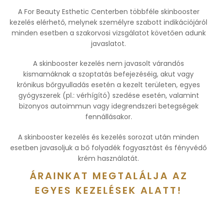
A For Beauty Esthetic Centerben többféle skinbooster
kezelés elérhető, melynek személyre szabott indikációjáról
minden esetben a szakorvosi vizsgálatot követően adunk
javaslatot.
A skinbooster kezelés nem javasolt várandós
kismamáknak a szoptatás befejezéséig, akut vagy
krónikus bőrgyulladás esetén a kezelt területen, egyes
gyógyszerek (pl.: vérhígító) szedése esetén, valamint
bizonyos autoimmun vagy idegrendszeri betegségek
fennállásakor.
A skinbooster kezelés és kezelés sorozat után minden
esetben javasoljuk a bő folyadék fogyasztást és fényvédő
krém használatát.
ÁRAINKAT MEGTALÁLJA AZ
EGYES KEZELÉSEK ALATT!