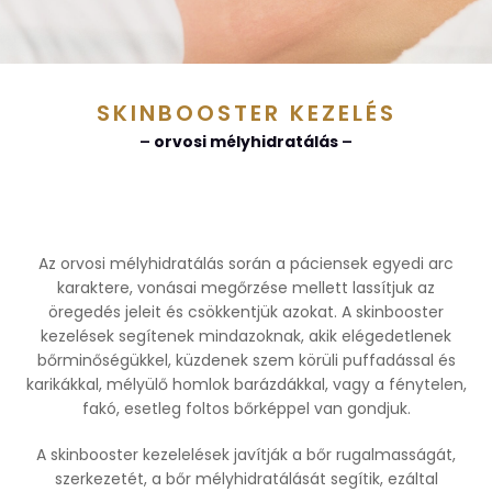
SKINBOOSTER KEZELÉS
–
orvosi mélyhidratálás
–
Az orvosi mélyhidratálás során a páciensek egyedi arc
karaktere, vonásai megőrzése mellett lassítjuk az
öregedés jeleit és csökkentjük azokat. A skinbooster
kezelések segítenek mindazoknak, akik elégedetlenek
bőrminőségükkel, küzdenek szem körüli puffadással és
karikákkal, mélyülő homlok barázdákkal, vagy a fénytelen,
fakó, esetleg foltos bőrképpel van gondjuk.
A skinbooster kezelelések javítják a bőr rugalmasságát,
szerkezetét, a bőr mélyhidratálását segítik, ezáltal