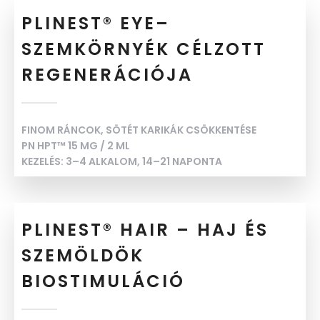
PLINEST® EYE–
SZEMKÖRNYÉK CÉLZOTT
REGENERÁCIÓJA
FINOM RÁNCOK, SÖTÉT KARIKÁK CSÖKKENTÉSE
PN HPT™ 15 MG / 2 ML
KEZELÉS: 3–4 ALKALOM, 14–21 NAPONTA
PLINEST® HAIR – HAJ ÉS
SZEMÖLDÖK
BIOSTIMULÁCIÓ