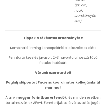
(pl.: arc,
nyak,
szemkörnyék,
stb.)
Tippek a tökéletes eredményért:
Kombináld Priming koncepciónkkal a kezelések előtt
Fenntartó kezelés javasolt 2–3 havonta a hosszú távú
fiatalos hatásért
Várunk szeretettel!
Foglalj időpontot Páciens koordinátor kollégáinknál
már ma!
Áraink
magyar forintban értendők
, és minden esetben
tartalmazzák az ÁFÁ-t. Fenntartjuk az árváltoztatás jogát.