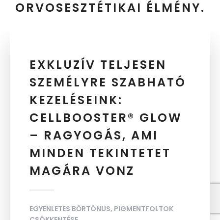
ORVOSESZTÉTIKAI ÉLMÉNY.
EXKLUZÍV TELJESEN
SZEMÉLYRE SZABHATÓ
KEZELÉSEINK:
CELLBOOSTER® GLOW
– RAGYOGÁS, AMI
MINDEN TEKINTETET
MAGÁRA VONZ
EGYENLETES BŐRTÓNUS, PIGMENTFOLTOK
CSÖKKENTÉSE