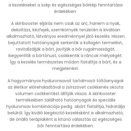
a kezeléseket a szép és egészséges bőrkép fenntartása
érdekében.
A skinbooster eljárás nem csak az arc, hanem a nyak,
dekoltázs, kézfejek, szemkörnyék területén is kiválóan
alkalmazható, látványos eredménnyel járó kezelés. Hiszen
bejuttatott hatóanyagok serkentik a kollagén termelést,
ravitalizálják a bőrt, javítják a bőr rugalmasságát,
kiegyenlítik a bőrtónust, csökkentik a ráncok mélységét.
Így a kezelés természetes módon fiatalítja a bőrt, és a
megjelenést.
A hagyományos hyaluronsavat tartalmazó töltőanyagok
az életkor előrehaladtával a zsírszövet csökkenés okozta
volumen csökkentést állítják vissza. A skinbooster
termékekben található hatóanyagok és speciális
hyaluronsav kombinációja pedig abőrt fiatalítja, hidratálja
belülről. Így kiváló kiegészítő kezelésként is alkalmazható,
de önálló terápiaként is kitűnő választás az egészséges
bőr fenntartása érdekében.