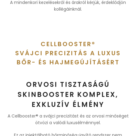
A mindenkori kezelésekről és árakról kérjük, érdeklődjön
kollégáinknál.
CELLBOOSTER®
SVÁJCI PRECIZITÁS A LUXUS
BŐR- ÉS HAJMEGÚJÍTÁSÉRT
ORVOSI TISZTASÁGÚ
SKINBOOSTER KOMPLEX,
EXKLUZÍV ÉLMÉNY
A Cellbooster® a svájci precizitást és az orvosi minőséget
ötvözi a valódi luxusélménnyel.
Ez az injektálható bőrminőség-javító rendszer nem