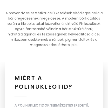
A preventív és esztétikai célú kezelések elsődleges célja a
bőr öregedésének megelőzése. A modern bőrfiatalítás
során a fibroblastokat közvetlenül aktiváló PN kezelések
egyre fontosabbá válnak: a bőr struktúrájának,
hidratáltságának és feszességének helyreállítása a cél,
miközben csökkennek a ráncok, pigmentfoltok és a
megereszkedés látható jelei.
MIÉRT A
POLINUKLEOTID?
A POLINUKLEOTIDOK TERMÉSZETES EREDETŰ,