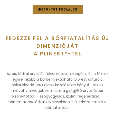
IDŐPONTOT FOGLALOK
FEDEZZE FEL A BŐRFIATALÍTÁS ÚJ
DIMENZIÓJÁT
A PLINEST®-TEL
Az esztétikai orvoslás folyamatosan megújul, és a fókusz
egyre inkább a bőrbe injektálható, biorestrukturáló
polinukleotid (PN) alapú kezelésekre irányul. Ezek az
innovatív anyagok nemcsak a gyógyító orvoslásban
bizonyítottak – sebgyógyulás, ízületi regeneráció –,
hanem az esztétikai kezelésekben is új szintre emelik a
bőrfiatalítást.