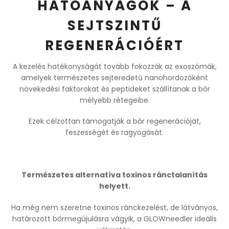
HATÓANYAGOK – A
SEJTSZINTŰ
REGENERÁCIÓÉRT
A kezelés hatékonyságát tovább fokozzák az exoszómák,
amelyek természetes sejteredetű nanohordozóként
növekedési faktorokat és peptideket szállítanak a bőr
mélyebb rétegeibe.
Ezek célzottan támogatják a bőr regenerációját,
feszességét és ragyogását.
Természetes alternatíva toxinos ránctalanítás
helyett.
Ha még nem szeretne toxinos ránckezelést, de látványos,
határozott bőrmegújulásra vágyik, a GLOWneedler ideális