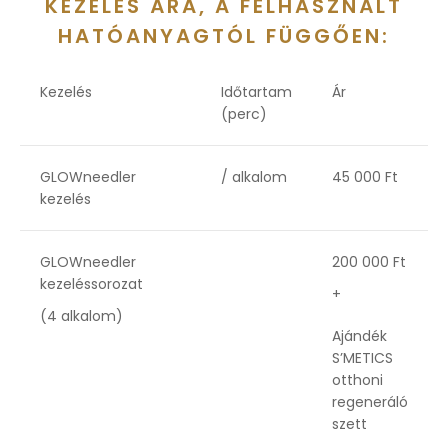
KEZELÉS ÁRA, A FELHASZNÁLT
HATÓANYAGTÓL FÜGGŐEN:
Kezelés
Időtartam
Ár
(perc)
GLOWneedler
/ alkalom
45 000 Ft
kezelés
GLOWneedler
200 000 Ft
kezeléssorozat
+
(4 alkalom)
Ajándék
S’METICS
otthoni
regeneráló
szett