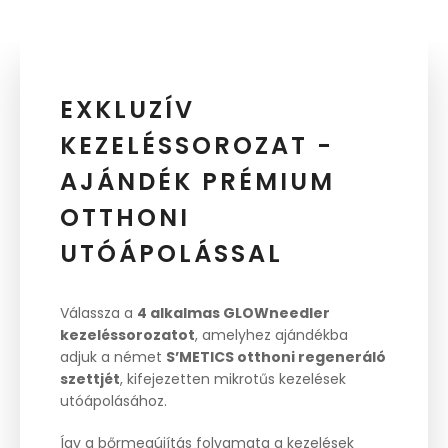
EXKLUZÍV
KEZELÉSSOROZAT -
AJÁNDÉK PRÉMIUM
OTTHONI
UTÓÁPOLÁSSAL
Válassza a
4 alkalmas GLOWneedler
kezeléssorozatot
, amelyhez ajándékba
adjuk a német
S’METICS otthoni regeneráló
szettjét
, kifejezetten mikrotűs kezelések
utóápolásához.
Így a bőrmegújítás folyamata a kezelések