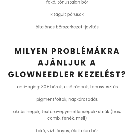
fakó, tónustalan bőr
kitágult pórusok
általános bőrszerkezet-javítás
MILYEN PROBLÉMÁKRA
AJÁNLJUK A
GLOWNEEDLER KEZELÉST?
anti-aging: 30+ bőrök, első ráncok, tónusvesztés
pigmentfoltok, napkárosodás
aknés hegek, textúra-egyenetlenségek• striák (has,
comb, fenék, mell)
fakó, vízhiányos, élettelen bőr