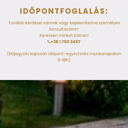
IDŐPONTFOGLALÁS:
További kérdései vannak vagy bejelentkezne személyes
konzultációra?
Keressen minket bátran!
+36 1 793 3497
(Előjegyzés kapcsán időpont-egyeztetés munkanapokon
9-18h)