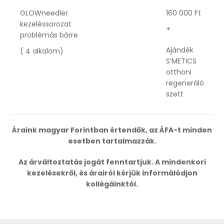
GLOWneedler
160 000 Ft
kezeléssorozat
+
problémás bőrre
Ajándék
( 4 alkalom)
S’METICS
otthoni
regeneráló
szett
Áraink magyar Forintban értendők, az ÁFA-t minden
esetben tartalmazzák.
Az árváltoztatás jogát fenntartjuk. A mindenkori
kezelésekről, és árairól kérjük informálódjon
kollégáinktól.