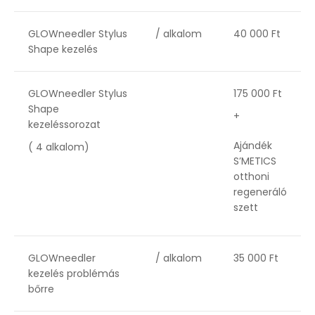
GLOWneedler Stylus
/ alkalom
40 000 Ft
Shape kezelés
GLOWneedler Stylus
175 000 Ft
Shape
+
kezeléssorozat
Ajándék
( 4 alkalom)
S’METICS
otthoni
regeneráló
szett
GLOWneedler
/ alkalom
35 000 Ft
kezelés problémás
bőrre