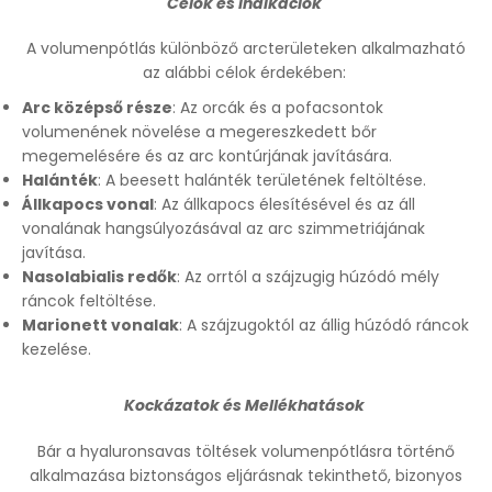
Célok és Indikációk
A volumenpótlás különböző arcterületeken alkalmazható
az alábbi célok érdekében:
Arc középső része
: Az orcák és a pofacsontok
volumenének növelése a megereszkedett bőr
megemelésére és az arc kontúrjának javítására.
Halánték
: A beesett halánték területének feltöltése.
Állkapocs vonal
: Az állkapocs élesítésével és az áll
vonalának hangsúlyozásával az arc szimmetriájának
javítása.
Nasolabialis redők
: Az orrtól a szájzugig húzódó mély
ráncok feltöltése.
Marionett vonalak
: A szájzugoktól az állig húzódó ráncok
kezelése.
Kockázatok és Mellékhatások
Bár a hyaluronsavas töltések volumenpótlásra történő
alkalmazása biztonságos eljárásnak tekinthető, bizonyos