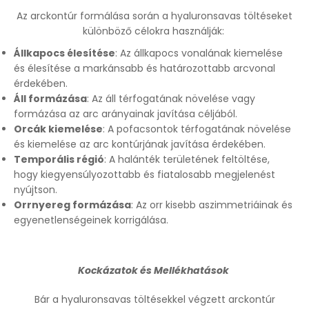
Az arckontúr formálása során a hyaluronsavas töltéseket
különböző célokra használják:
Állkapocs élesítése
: Az állkapocs vonalának kiemelése
és élesítése a markánsabb és határozottabb arcvonal
érdekében.
Áll formázása
: Az áll térfogatának növelése vagy
formázása az arc arányainak javítása céljából.
Orcák kiemelése
: A pofacsontok térfogatának növelése
és kiemelése az arc kontúrjának javítása érdekében.
Temporális régió
: A halánték területének feltöltése,
hogy kiegyensúlyozottabb és fiatalosabb megjelenést
nyújtson.
Orrnyereg formázása
: Az orr kisebb aszimmetriáinak és
egyenetlenségeinek korrigálása.
Kockázatok és Mellékhatások
Bár a hyaluronsavas töltésekkel végzett arckontúr