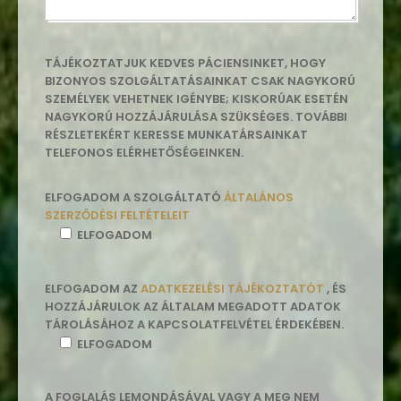
TÁJÉKOZTATJUK KEDVES PÁCIENSINKET, HOGY
BIZONYOS SZOLGÁLTATÁSAINKAT CSAK NAGYKORÚ
SZEMÉLYEK VEHETNEK IGÉNYBE; KISKORÚAK ESETÉN
NAGYKORÚ HOZZÁJÁRULÁSA SZÜKSÉGES. TOVÁBBI
RÉSZLETEKÉRT KERESSE MUNKATÁRSAINKAT
TELEFONOS ELÉRHETŐSÉGEINKEN.
ELFOGADOM A SZOLGÁLTATÓ
ÁLTALÁNOS
SZERZŐDÉSI FELTÉTELEIT
ELFOGADOM
ELFOGADOM AZ
ADATKEZELÉSI TÁJÉKOZTATÓT
, ÉS
HOZZÁJÁRULOK AZ ÁLTALAM MEGADOTT ADATOK
TÁROLÁSÁHOZ A KAPCSOLATFELVÉTEL ÉRDEKÉBEN.
ELFOGADOM
A FOGLALÁS LEMONDÁSÁVAL VAGY A MEG NEM