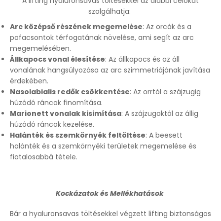
A lifting hyaluronsavas töltésekkel az alábbi célokat
szolgálhatja:
Arc középső részének megemelése
: Az orcák és a
pofacsontok térfogatának növelése, ami segít az arc
megemelésében.
Állkapocs vonal élesítése
: Az állkapocs és az áll
vonalának hangsúlyozása az arc szimmetriájának javítása
érdekében.
Nasolabialis redők csökkentése
: Az orrtól a szájzugig
húzódó ráncok finomítása.
Marionett vonalak kisimítása
: A szájzugoktól az állig
húzódó ráncok kezelése.
Halánték és szemkörnyék feltöltése
: A beesett
halánték és a szemkörnyéki területek megemelése és
fiatalosabbá tétele.
Kockázatok és Mellékhatások
Bár a hyaluronsavas töltésekkel végzett lifting biztonságos