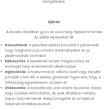
korrigálására.
Eljárás
A kezelés általában gyors és viszonylag fájdalommentes.
Az alábbi lépésekből áll:
Konzultáció
: A plasztikai sebész konzultál a pácienssel,
hogy meghatározza a kívánt eredményeket és az
alkalmazandó technikát.
Előkészítés
: A kezelendő terület megtisztítása és
esetleges helyi érzéstelenítő alkalmazása.
Injekciózás
: A hyaluronsavat vékony tűvel vagy kanüllel
juttatják a bőr alá. A sebész gondosan figyel arra, hogy a
töltőanyag egyenletesen oszoljon el.
Utókezelés
: A beavatkozás után enyhe duzzanat, bőrpír
vagy zúzódás előfordulhat, de ezek általában néhány
napon belül elmúlnak. Hideg borogatás és az injekció
helyének kímélése javasolt.