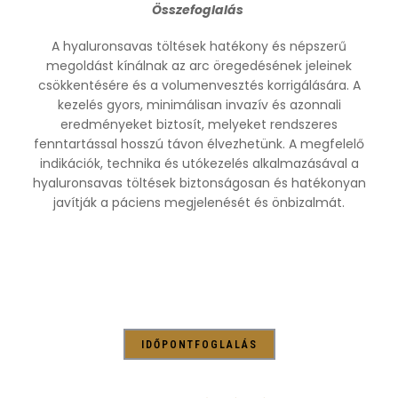
Összefoglalás
A hyaluronsavas töltések hatékony és népszerű
megoldást kínálnak az arc öregedésének jeleinek
csökkentésére és a volumenvesztés korrigálására. A
kezelés gyors, minimálisan invazív és azonnali
eredményeket biztosít, melyeket rendszeres
fenntartással hosszú távon élvezhetünk. A megfelelő
indikációk, technika és utókezelés alkalmazásával a
hyaluronsavas töltések biztonságosan és hatékonyan
javítják a páciens megjelenését és önbizalmát.
IDŐPONTFOGLALÁS