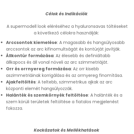
Célok és Indikációk
A supermodell look eléréséhez a hyaluronsavas töltéseket
a következő célokra használják:
Arccsontok kiemelése
: A magasabb és hangsúlyosabb
arccsontok az arc kifinomultságát és kontúrját javítják.
Állkontúr formázása
: Az élesebb és definiáltabb
állkapocs és áll vonal növeli az arc szimmetriáját.
Orr és orrnyereg formázása
: Az orr kisebb
aszimmetriáinak korrigálása és az orrnyereg finomítása.
Ajakfeltöltés
: A teltebb, szimmetrikus ajkak az arc
központi elemét hangsúlyozzák.
Halánték és szemkörnyék feltöltése
: A halánték és a
szem körüli területek feltöltése a fiatalos megjelenést
fokozza.
Kockázatok és Mellékhatások