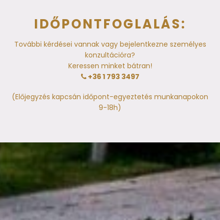
IDŐPONTFOGLALÁS:
További kérdései vannak vagy bejelentkezne személyes
konzultációra?
Keressen minket bátran!
+36 1 793 3497
(Előjegyzés kapcsán időpont-egyeztetés munkanapokon
9-18h)