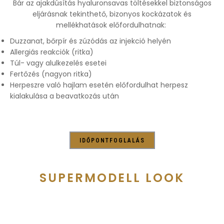
Bár az ajakdúsítás hyaluronsavas töltésekkel biztonságos
eljárásnak tekinthető, bizonyos kockázatok és
mellékhatások előfordulhatnak:
Duzzanat, bőrpír és zúzódás az injekció helyén
Allergiás reakciók (ritka)
Túl- vagy alulkezelés esetei
Fertőzés (nagyon ritka)
Herpeszre való hajlam esetén előfordulhat herpesz
kialakulása a beavatkozás után
IDŐPONTFOGLALÁS
SUPERMODELL LOOK