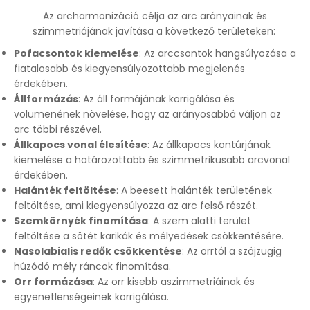
Az archarmonizáció célja az arc arányainak és
szimmetriájának javítása a következő területeken:
Pofacsontok kiemelése
: Az arccsontok hangsúlyozása a
fiatalosabb és kiegyensúlyozottabb megjelenés
érdekében.
Állformázás
: Az áll formájának korrigálása és
volumenének növelése, hogy az arányosabbá váljon az
arc többi részével.
Állkapocs vonal élesítése
: Az állkapocs kontúrjának
kiemelése a határozottabb és szimmetrikusabb arcvonal
érdekében.
Halánték feltöltése
: A beesett halánték területének
feltöltése, ami kiegyensúlyozza az arc felső részét.
Szemkörnyék finomítása
: A szem alatti terület
feltöltése a sötét karikák és mélyedések csökkentésére.
Nasolabialis redők csökkentése
: Az orrtól a szájzugig
húzódó mély ráncok finomítása.
Orr formázása
: Az orr kisebb aszimmetriáinak és
egyenetlenségeinek korrigálása.