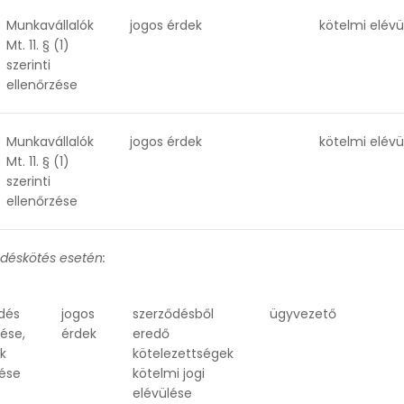
Munkavállalók
jogos érdek
kötelmi elévü
Mt. 11. § (1)
szerinti
ellenőrzése
Munkavállalók
jogos érdek
kötelmi elévü
Mt. 11. § (1)
szerinti
ellenőrzése
ődéskötés esetén:
dés
jogos
szerződésből
ügyvezető
tése,
érdek
eredő
ák
kötelezettségek
lése
kötelmi jogi
elévülése