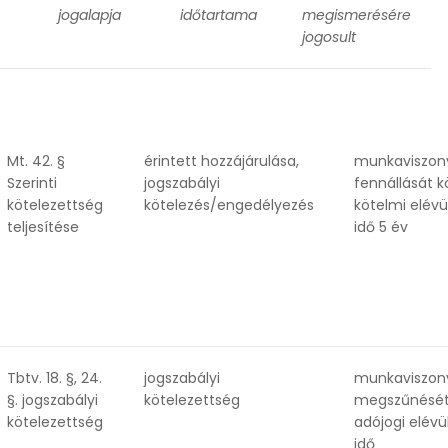
jogalapja
időtartama
megismerésére
jogosult
Mt. 42. §
érintett hozzájárulása,
munkaviszon
Szerinti
jogszabályi
fennállását 
kötelezettség
kötelezés/engedélyezés
kötelmi elévü
teljesítése
idő 5 év
Tbtv. 18. §, 24.
jogszabályi
munkaviszon
§. jogszabályi
kötelezettség
megszűnését
kötelezettség
adójogi elévü
idő