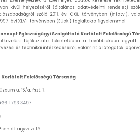
es személyeknek a személyes adatok kezelése tekintetében
lyon kívül helyezéséről (általános adatvédelmi rendelet) s
ciószabadságról szóló 2011. évi CXII. törvényben (Infotv.), v
997. évi XLVII. törvényben (Eüak.) foglaltakra figyelemmel
oncept Egészségügyi Szolgáltató Korlátolt Felelősségű Tá
tkezelési tájékoztató tekintetében a továbbiakban együtt: 
ezési és technikai intézkedéseiről, valamint a látogatók jogorvos
 Korlátolt Felelősségű Társaság
 15/a. fszt. 1.
+36 1 793 3497
u
nett ügyvezető