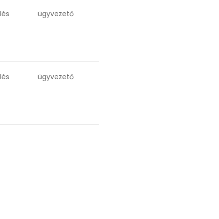
lés
ügyvezető
lés
ügyvezető