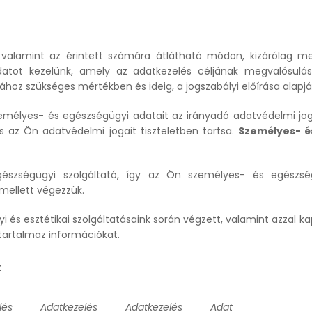
 valamint az érintett számára átlátható módon, kizárólag me
atot kezelünk, amely az adatkezelés céljának megvalósulásá
hoz szükséges mértékben és ideig, a jogszabályi előírása alapj
emélyes- és egészségügyi adatait az irányadó adatvédelmi jog
s az Ön adatvédelmi jogait tiszteletben tartsa.
Személyes- é
észségügyi szolgáltató, így az Ön személyes- és egészségü
 mellett végezzük.
 és esztétikai szolgáltatásaink során végzett, valamint azzal 
artalmaz információkat.
k
lés
Adatkezelés
Adatkezelés
Adat