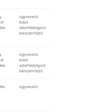
y
ügyvezető,
ől
külső
lési
adatfeldolgozó
bérszámfejtő
y
ügyvezető,
ől
külső
lési
adatfeldolgozó
bérszámfejtő
lés
ügyvezető