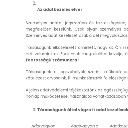
Az adatkezelés elvei
Személyes adatot jogszerűen és tisztességesen,
megfelelően kezelünk. Csak olyan személyes ad
Személyes adat kezelését csak a cél megvalósulásá
Társaságunk elkötelezett amellett, hogy az Ön sz
nek valamint az Eüak.-nek megfelelően kezelje, é
fontosságú számunkra!
Társaságunk a jogszabályok szerint működő eg
kötelezett orvosaink, ill. munkatársaink felelőssége
A jelen adatvédelemi tájékoztatónk az egészségügyi
honlap működtetése, használata vonatkozásában t
Társaságunk által végzett adatkezelése
Adatvagyon
Adatvagyon,
a
Adatkeze