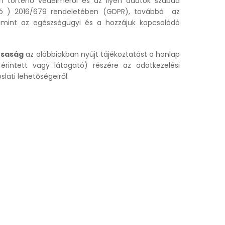
 történő védelméről és az ilyen adatok szabad
zóló ) 2016/679 rendeletében (GDPR), továbbá az
alamint az egészségügyi és a hozzájuk kapcsolódó
rsaság
az alábbiakban nyújt tájékoztatást a honlap
érintett vagy látogató) részére az adatkezelési
lati lehetőségeiről.