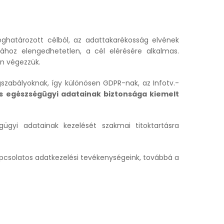
ghatározott célból, az adattakarékosság elvének
hoz elengedhetetlen, a cél elérésére alkalmas.
án végezzük.
szabályoknak, így különösen GDPR-nak, az Infotv.-
s egészségügyi adatainak biztonsága kiemelt
gyi adatainak kezelését szakmai titoktartásra
kapcsolatos adatkezelési tevékenységeink, továbbá a