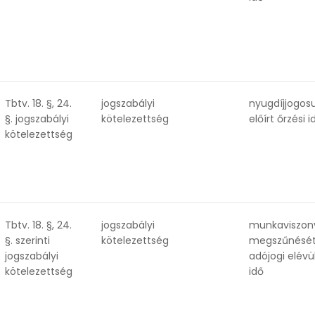
Tbtv. 18. §, 24.
jogszabályi
nyugdíjjogos
§. jogszabályi
kötelezettség
előírt őrzési i
kötelezettség
Tbtv. 18. §, 24.
jogszabályi
munkaviszon
§. szerinti
kötelezettség
megszűnését
jogszabályi
adójogi elévü
kötelezettség
idő