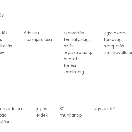
és:
ődés
érintett
szerződés
ügyvezető,
,
hozzájárulása
fennállásáig,
társaság
ltatás
aktív
recepciós
be
regisztrációig,
munkavállalói
.
érintett
törlési
kérelméig
onvédelem,
jogos
30
ügyvezető
ták
érdek
munkanap
rülése