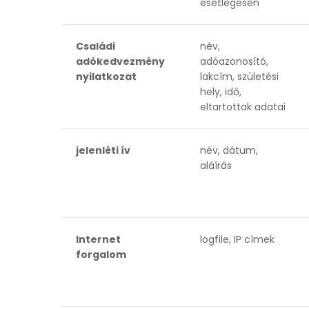
esetlegesen
Családi
név,
adókedvezmény
adóazonosító,
nyilatkozat
lakcím, születési
hely, idő,
eltartottak adatai
jelenléti ív
név, dátum,
aláírás
Internet
logfile, IP címek
forgalom