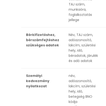
TAJ szám,
munkaóra,
foglalkoztatás
jellege
Bérkifizetéshez,
Név, TAJ szám,
bérszámfejtéshez
adóazonosító,
szükséges adatok
lakcím, születési
hely, idő,
béradatok, járulék
és adó adatok
Személyi
név,
kedvezmény
adóazonosító,
nyilatkozat
lakcím, születési
hely, idő,
betegség BNO
kódja