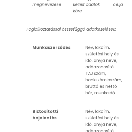
megnevezése
kezelt adatok
célja
köre
Foglalkoztatással összefüggő adatkezelések:
Munkaszerződés
Név, lakcím,
születési hely és
idő, anyja neve,
adóazonosító,
TAJ szám,
bankszámlaszám,
bruttó és nettó
bér, munkaidő
Biztosítotti
Név, lakcím,
bejelentés
születési hely és
idő, anyja neve,
adóazonosító,