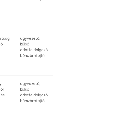
ultság
ügyvezető,
dő
külső
adatfeldolgozó
bérszámfejtő
y
ügyvezető,
ől
külső
lési
adatfeldolgozó
bérszámfejtő