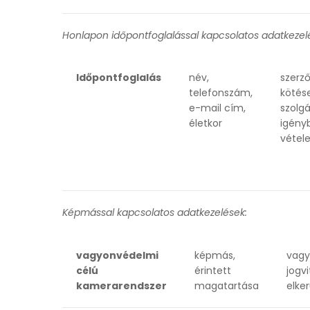
Honlapon időpontfoglalással kapcsolatos adatkezel
Időpontfoglalás
név,
szerz
telefonszám,
kötése
e-mail cím,
szolgá
életkor
igény
vétele
Képmással kapcsolatos adatkezelések:
vagyonvédelmi
képmás,
vagy
célú
érintett
jogvi
kamerarendszer
magatartása
elke