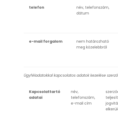
telefon
név, telefonszám,
dátum
e-mail forgalom
nem határozható
meg közelebbről
Ügyféladatokkal kapcsolatos adatok kezelése szerz
Kapcsolattartó
név,
szerző
adatai
telefonszám,
teljesí
e-mail cím
jogvit
elkerü