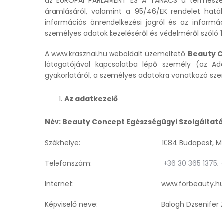
az EURÓPAI PARLAMENT ÉS A TANÁCS a természet
áramlásáról, valamint a 95/46/EK rendelet hatá
információs önrendelkezési jogról és az informá
személyes adatok kezeléséről és védelméről szóló 1
A www.krasznai.hu weboldalt üzemeltető
Beauty C
látogatójával kapcsolatba lépő személy (az Ada
gyakorlatáról, a személyes adatokra vonatkozó szerv
Az adatkezelő
Név: Beauty Concept Egészségügyi Szolgáltató
Székhelye: 1084 Budapest, Múzeum u.
Telefonszám:
+36 30 365 1375
,
Internet: www.forbeauty.h
Képviselő neve: Balogh Dzsenifer Zsa