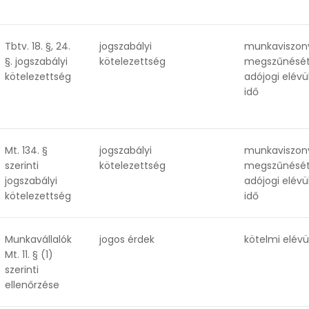
Tbtv. 18. §, 24.
jogszabályi
munkaviszon
§. jogszabályi
kötelezettség
megszűnését
kötelezettség
adójogi elévü
idő
Mt. 134. §
jogszabályi
munkaviszon
szerinti
kötelezettség
megszűnését
jogszabályi
adójogi elévü
kötelezettség
idő
Munkavállalók
jogos érdek
kötelmi elévü
Mt. 11. § (1)
szerinti
ellenőrzése