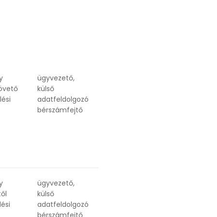
y
ügyvezető,
követő
külső
lési
adatfeldolgozó
bérszámfejtő
y
ügyvezető,
ől
külső
lési
adatfeldolgozó
bérszámfejtő