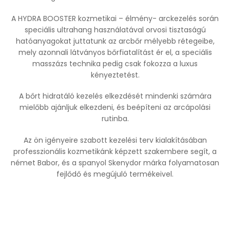
A HYDRA BOOSTER kozmetikai – élmény- arckezelés során
speciális ultrahang használatával orvosi tisztaságú
hatóanyagokat juttatunk az arcbőr mélyebb rétegeibe,
mely azonnali látványos bőrfiatalítást ér el, a speciális
masszázs technika pedig csak fokozza a luxus
kényeztetést.
A bőrt hidratáló kezelés elkezdését mindenki számára
mielőbb ajánljuk elkezdeni, és beépíteni az arcápolási
rutinba.
Az ön igényeire szabott kezelési terv kialakításában
professzionális kozmetikánk képzett szakembere segít, a
német Babor, és a spanyol Skenydor márka folyamatosan
fejlődő és megújuló termékeivel.