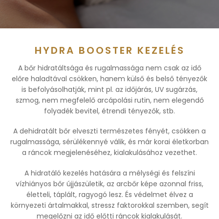
HYDRA BOOSTER KEZELÉS
A bőr hidratáltsága és rugalmassága nem csak az idő
előre haladtával csökken, hanem külső és belső tényezők
is befolyásolhatják, mint pl. az időjárás, UV sugárzás,
szmog, nem megfelelő arcápolási rutin, nem elegendő
folyadék bevitel, étrendi tényezők, stb.
A dehidratált bőr elveszti természetes fényét, csökken a
rugalmassága, sérülékennyé válik, és már korai életkorban
a ráncok megjelenéséhez, kialakulásához vezethet.
A hidratáló kezelés hatására a mélységi és felszíni
vízhiányos bőr újjászületik, az arcbőr képe azonnal friss,
életteli, táplált, ragyogó lesz. És védelmet élvez a
környezeti ártalmakkal, stressz faktorokkal szemben, segít
megelőzni az idő előtti ráncok kialakulását.