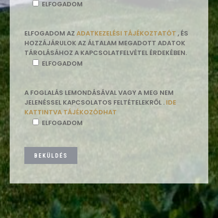
ELFOGADOM
ELFOGADOM AZ
ADATKEZELÉSI TÁJÉKOZTATÓT
, ÉS
HOZZÁJÁRULOK AZ ÁLTALAM MEGADOTT ADATOK
TÁROLÁSÁHOZ A KAPCSOLATFELVÉTEL ÉRDEKÉBEN.
ELFOGADOM
A FOGLALÁS LEMONDÁSÁVAL VAGY A MEG NEM
JELENÉSSEL KAPCSOLATOS FELTÉTELEKRŐL .
IDE
KATTINTVA TÁJÉKOZÓDHAT
ELFOGADOM