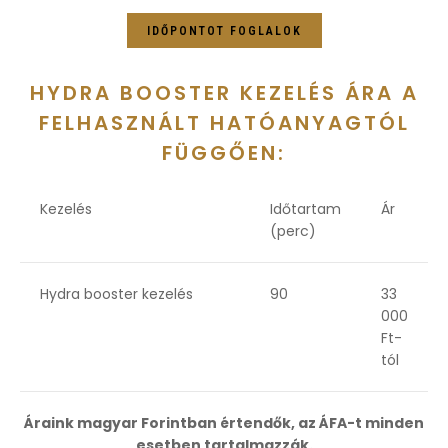
IDŐPONTOT FOGLALOK
HYDRA BOOSTER KEZELÉS ÁRA A
FELHASZNÁLT HATÓANYAGTÓL
FÜGGŐEN:
Kezelés
Időtartam
Ár
(perc)
Hydra booster kezelés
90
33
000
Ft-
tól
Áraink magyar Forintban értendők, az ÁFA-t minden
esetben tartalmazzák.