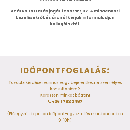
Az árváltoztatás jogát fenntartjuk. A mindenkori
kezelésekről, és árairól kérjük informálódjon
kollégáinktól.
IDŐPONTFOGLALÁS:
További kérdései vannak vagy bejelentkezne személyes
konzultációra?
Keressen minket bátran!
+36 1 793 3497
(Előjegyzés kapcsán időpont-egyeztetés munkanapokon
9-18h)