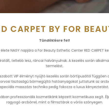
ED CARPET BY FOR BEAU
Tündöklésre fel!
 élete NAGY napjára a For Beauty Esthetic Center RED CARPET ke
atált, teltebb lesz, ráncai halványulnak. A kezelés során alkalm
termelést.
zabott VIP élményt nyújtó kezelés során bőrtípusától függően a 
orvosi tisztaságú bőrmegújító hatóanyagokat juttatunk az arcbőrb
speciális masszázs technika pedig fokozza a luxus kényeztetést.
tásában professzionális kozmetikánk képzett kozmetikusa segít. Él
ragyogó arcbőrrel, mint a filmsztárok a vörös szőnyegen.