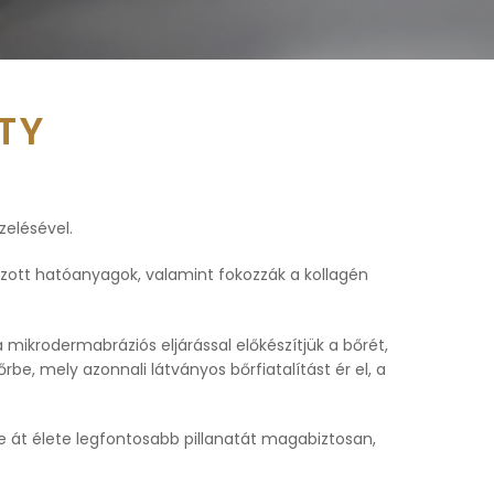
TY
zelésével.
azott hatóanyagok, valamint fokozzák a kollagén
mikrodermabráziós eljárással előkészítjük a bőrét,
e, mely azonnali látványos bőrfiatalítást ér el, a
je át élete legfontosabb pillanatát magabiztosan,