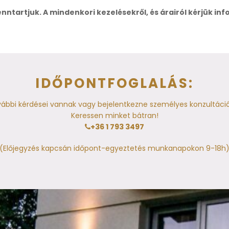
enntartjuk. A mindenkori kezelésekről, és árairól kérjük inf
IDŐPONTFOGLALÁS:
ábbi kérdései vannak vagy bejelentkezne személyes konzultáci
Keressen minket bátran!
+36 1 793 3497
(Előjegyzés kapcsán időpont-egyeztetés munkanapokon 9-18h