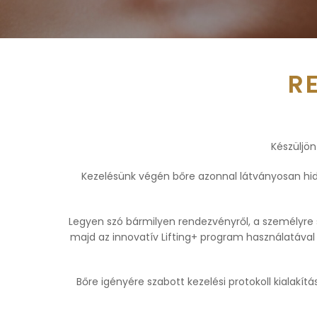
R
Készüljön
Kezelésünk végén bőre azonnal látványosan hidr
Legyen szó bármilyen rendezvényről, a személyre s
majd az innovatív Lifting+ program használatával 
Bőre igényére szabott kezelési protokoll kialakí