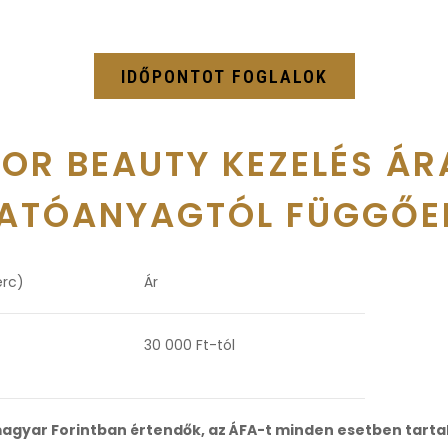
IDŐPONTOT FOGLALOK
FOR BEAUTY KEZELÉS ÁR
ATÓANYAGTÓL FÜGGŐE
erc)
Ár
30 000 Ft-tól
agyar Forintban értendők, az ÁFA-t minden esetben tart