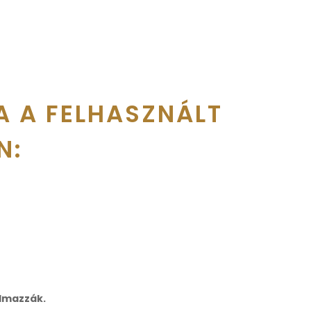
A A FELHASZNÁLT
N:
almazzák.