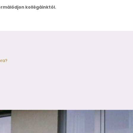
ormálódjon kollégáinktól.
óra?
)