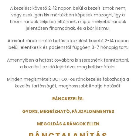
A kezelést követő 2-12 napon belül a kezelt izmok nem,
vagy csak igen kis mértékben képesek mozogni, így a
finom ráncok teljesen eltűnnek, míg a mélyebb ráncok
jelentősen finomodnak, és a bőr kisimul.
A kívánt ránckisimító hatás a kezelést követő 2-14 napon
belül jelentkezik és pácienstől függően 3-7 hónapig tart.
Amennyiben a hatást továbbra is szeretnénk fenntartani,
a kezelést az idő lejártával meg kell ismételni.
Minden megismételt BOTOX-os ránckezelés fokozhatja a
kezelés tartósságát, meghosszabbíthatja hatását.
RÁNCKEZELÉS:
GYORS, MEGBÍZHATÓ,
FÁJDALOMMENTES
MEGOLDÁS
A RÁNCOK ELLEN