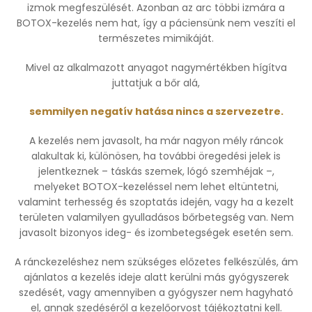
izmok megfeszülését. Azonban az arc többi izmára a
BOTOX-kezelés nem hat, így a páciensünk nem veszíti el
természetes mimikáját.
Mivel az alkalmazott anyagot nagymértékben hígítva
juttatjuk a bőr alá,
semmilyen negatív hatása nincs a szervezetre.
A kezelés nem javasolt, ha már nagyon mély ráncok
alakultak ki, különösen, ha további öregedési jelek is
jelentkeznek – táskás szemek, lógó szemhéjak –,
melyeket BOTOX-kezeléssel nem lehet eltüntetni,
valamint terhesség és szoptatás idején, vagy ha a kezelt
területen valamilyen gyulladásos bőrbetegség van. Nem
javasolt bizonyos ideg- és izombetegségek esetén sem.
A ránckezeléshez nem szükséges előzetes felkészülés, ám
ajánlatos a kezelés ideje alatt kerülni más gyógyszerek
szedését, vagy amennyiben a gyógyszer nem hagyható
el, annak szedéséről a kezelőorvost tájékoztatni kell.