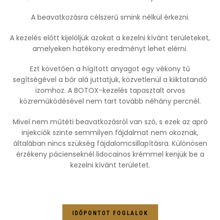
A beavatkozásra célszerű smink nélkül érkezni.
A kezelés előtt kijelöljük azokat a kezelni kívánt területeket,
amelyeken hatékony eredményt lehet elérni.
Ezt követően a hígított anyagot egy vékony tű
segítségével a bőr alá juttatjuk, közvetlenül a kiiktatandó
izomhoz. A BOTOX-kezelés tapasztalt orvos
közreműködésével nem tart tovább néhány percnél.
Mivel nem műtéti beavatkozásról van szó, s ezek az apró
injekciók szinte semmilyen fájdalmat nem okoznak,
általában nincs szükség fájdalomcsillapításra. Különösen
érzékeny pácienseknél lidocainos krémmel kenjük be a
kezelni kívánt területet.
IDŐPONTOT FOGLALOK