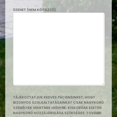
ÜZENET (NEM KÖTELEZŐ)
TÁJÉKOZTATJUK KEDVES PÁCIENSINKET, HOGY
BIZONYOS SZOLGÁLTATÁSAINKAT CSAK NAGYKORÚ
SZEMÉLYEK VEHETNEK IGÉNYBE; KISKORÚAK ESETÉN
NAGYKORÚ HOZZÁJÁRULÁSA SZÜKSÉGES. TOVÁBBI