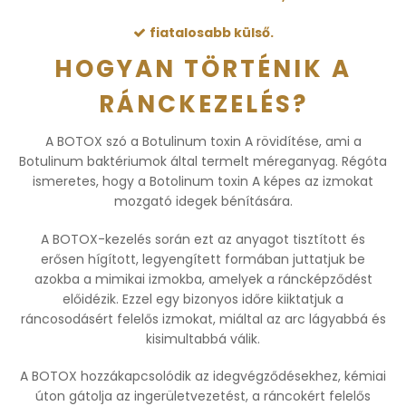
fiatalosabb külső.
HOGYAN TÖRTÉNIK A
RÁNCKEZELÉS?
A BOTOX szó a Botulinum toxin A rövidítése, ami a
Botulinum baktériumok által termelt méreganyag. Régóta
ismeretes, hogy a Botolinum toxin A képes az izmokat
mozgató idegek bénítására.
A BOTOX-kezelés során ezt az anyagot tisztított és
erősen hígított, legyengített formában juttatjuk be
azokba a mimikai izmokba, amelyek a ráncképződést
előidézik. Ezzel egy bizonyos időre kiiktatjuk a
ráncosodásért felelős izmokat, miáltal az arc lágyabbá és
kisimultabbá válik.
A BOTOX hozzákapcsolódik az idegvégződésekhez, kémiai
úton gátolja az ingerületvezetést, a ráncokért felelős