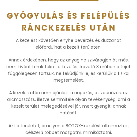
GYÓGYULÁS ÉS FELÉPÜLÉS
RÁNCKEZELÉS UTÁN
A kezelést követően enyhe bevérzés és duzzanat
előfordulhat a kezelt területen.
Annak érdekében, hogy az anyag ne szivárogjon át más,
nem kívánt területekre, a kezelést követő 3 órában a fejet
függőlegesen tartsuk, ne feküdjünk le, és kerüljük a fizikai
megterhelést.
A kezelés után nem ajánlott a napozás, a szaunázás, az
arcmasszázs, illetve semmiféle olyan tevékenység, ami a
kezelt terület melegedésével jár, mert gyengíti annak
hatását.
Azt a területet, amelyen a BOTOX-kezelést alkalmaztuk,
célszerű többet mozgatni, mimikáztatni.