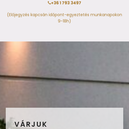
+36 1 793 3497
(Előjegyzés kapcsán időpont-egyeztetés munkanapokon
9-18h)
VÁRJUK