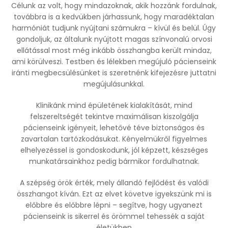
Célunk az volt, hogy mindazoknak, akik hozzánk fordulnak,
továbbra is a kedvükben járhassunk, hogy maradéktalan
harmóniát tudjunk nyújtani számukra – kívül és belül. Úgy
gondoljuk, az általunk nyújtott magas színvonalú orvosi
ellátással most még inkább összhangba került mindaz,
ami körülveszi. Testben és lélekben megújuló pácienseink
iránti megbecsülésünket is szeretnénk kifejezésre juttatni
megújulásunkkal.
Klinikánk mind épületének kialakítását, mind
felszereltségét tekintve maximálisan kiszolgálja
pácienseink igényeit, lehetővé téve biztonságos és
zavartalan tartózkodásukat. Kényelmükről figyelmes
elhelyezéssel is gondoskodunk, jól képzett, készséges
munkatársainkhoz pedig bármikor fordulhatnak.
A szépség örök érték, mely állandó fejlődést és valódi
összhangot kíván. Ezt az elvet követve igyekszünk mi is
előbbre és előbbre lépni – segítve, hogy ugyanezt
pácienseink is sikerrel és örömmel tehessék a saját
életükben