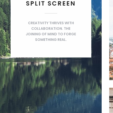
SPLIT SCREEN
CREATIVITY THRIVES WITH
COLLABORATION. THE
JOINING OF MIND TO FORGE
SOMETHING REAL.